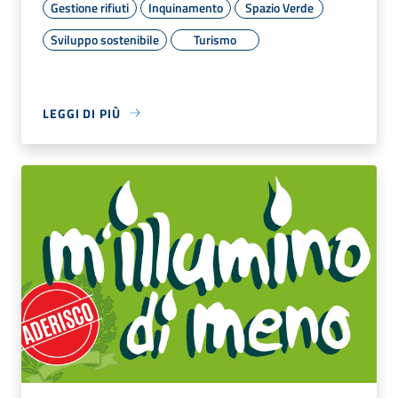
Gestione rifiuti
Inquinamento
Spazio Verde
Sviluppo sostenibile
Turismo
LEGGI DI PIÙ