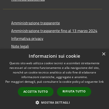
Amministrazione trasparente
Amministrazione trasparente fino al 13 marzo 2024
Informativa privacy
Note legali
×
Dichiarazione di accessibilità
Informazioni sui cookie
Questo sito web utilizza cookie tecnici e assimilati strettamente
necessari al corretto funzionamento e alla navigazione del sito,
nonché un cookie tecnico analitico al solo fine di elaborare
informazioni statistiche, aggregate e anonime.
RSS
Copyright © 2026 • Comune di
Per maggiori dettagli, può consultare la cookie policy al seguente
link
Accessibilità
Lozzo di Cadore • Powered by
Privacy
Municipium
Accesso
•
RIFIUTA TUTTO
ACCETTA TUTTO
Cookie
redazione
Mappa del sito
MOSTRA DETTAGLI