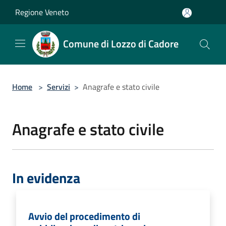
Salta al contenuto principale
Regione Veneto
Comune di Lozzo di Cadore
Home
>
Servizi
>
Anagrafe e stato civile
Anagrafe e stato civile
In evidenza
Avvio del procedimento di