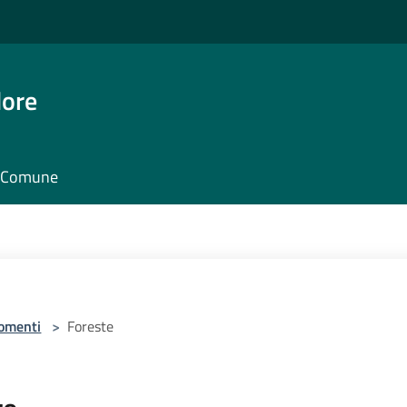
dore
il Comune
omenti
>
Foreste