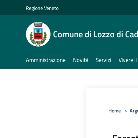
Salta al contenuto principale
Regione Veneto
Comune di Lozzo di Ca
Amministrazione
Novità
Servizi
Vivere 
Home
>
Arg