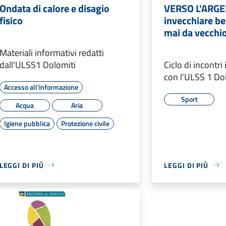
Ondata di calore e disagio
VERSO L'ARGE
fisico
invecchiare be
mai da vecchi
Materiali informativi redatti
dall'ULSS1 Dolomiti
Ciclo di incontri
con l'ULSS 1 Do
Accesso all'informazione
Sport
Acqua
Aria
Igiene pubblica
Protezione civile
LEGGI DI PIÙ
LEGGI DI PIÙ