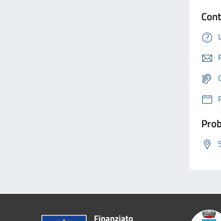
Cont
Prob