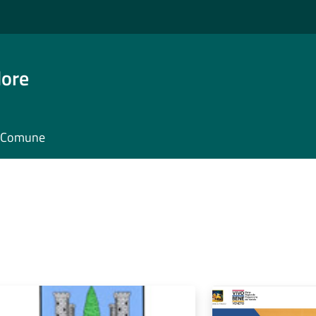
dore
il Comune