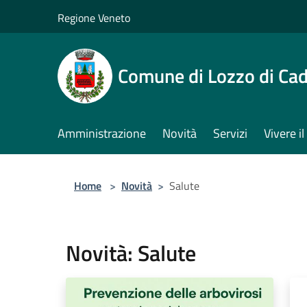
Salta al contenuto principale
Regione Veneto
Comune di Lozzo di Ca
Amministrazione
Novità
Servizi
Vivere 
Home
>
Novità
>
Salute
Novità: Salute