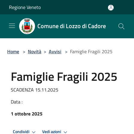
Salta al contenuto principale
Regione Veneto
Comune di Lozzo di Cadore
Home
>
Novità
>
Avvisi
>
Famiglie Fragili 2025
Famiglie Fragili 2025
SCADENZA 15.11.2025
Data :
1 ottobre 2025
Condividi
Vedi azioni