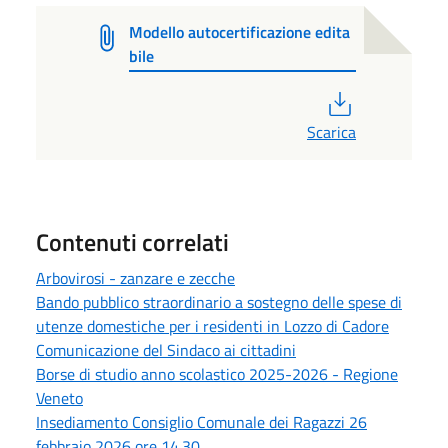
Modello autocertificazione edita
bile
PDF
Scarica
Contenuti correlati
Arbovirosi - zanzare e zecche
Bando pubblico straordinario a sostegno delle spese di
utenze domestiche per i residenti in Lozzo di Cadore
Comunicazione del Sindaco ai cittadini
Borse di studio anno scolastico 2025-2026 - Regione
Veneto
Insediamento Consiglio Comunale dei Ragazzi 26
febbraio 2026 ore 14.30