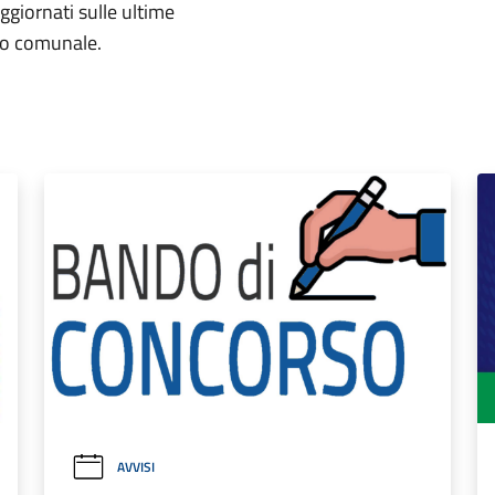
aggiornati sulle ultime
rio comunale.
AVVISI