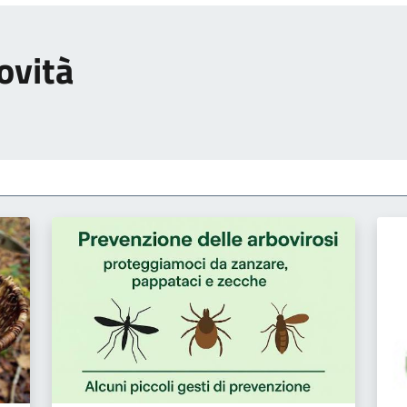
ovità