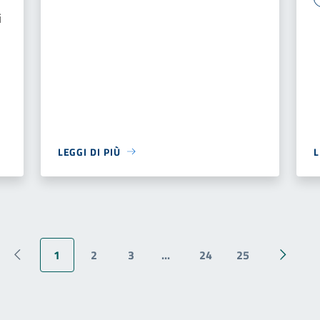
i
LEGGI DI PIÙ
L
1
2
3
...
24
25
Pagina precedente
Pagina 