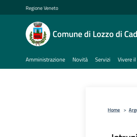
Salta al contenuto principale
Regione Veneto
Comune di Lozzo di Ca
Amministrazione
Novità
Servizi
Vivere 
Home
>
Arg