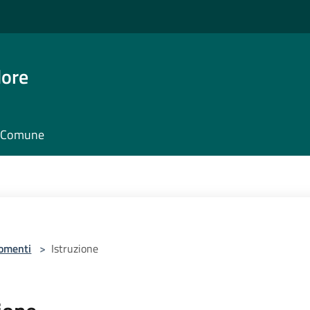
dore
il Comune
omenti
>
Istruzione