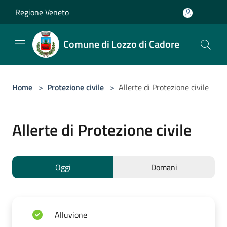
Salta al contenuto principale
Regione Veneto
Comune di Lozzo di Cadore
Home
>
Protezione civile
>
Allerte di Protezione civile
Allerte di Protezione civile
Oggi
Domani
Alluvione