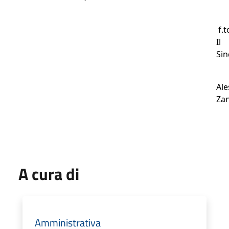
f.t
Il
Si
Ale
Zan
A cura di
Amministrativa