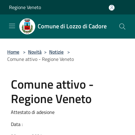
Salta al contenuto principale
Regione Veneto
Comune di Lozzo di Cadore
Home
>
Novità
>
Notizie
>
Comune attivo - Regione Veneto
Comune attivo -
Regione Veneto
Attestato di adesione
Data :