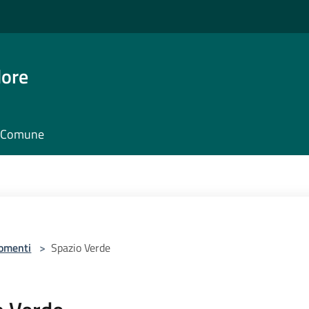
dore
il Comune
omenti
>
Spazio Verde