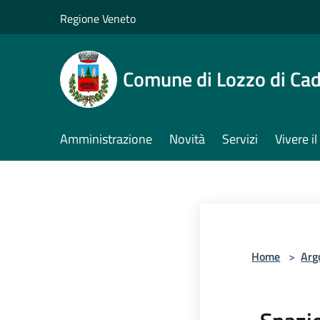
Salta al contenuto principale
Regione Veneto
Comune di Lozzo di Ca
Amministrazione
Novità
Servizi
Vivere 
Home
>
Arg