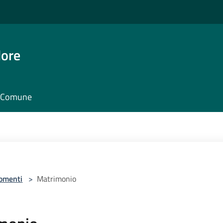
dore
il Comune
omenti
>
Matrimonio