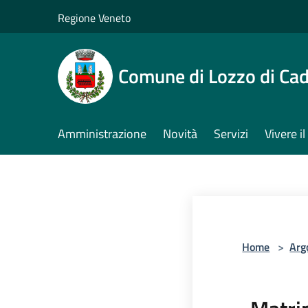
Salta al contenuto principale
Regione Veneto
Comune di Lozzo di Ca
Amministrazione
Novità
Servizi
Vivere 
Home
>
Arg