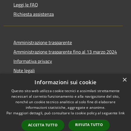
Leggi le FAQ
Richiesta assistenza
Amministrazione trasparente
Amministrazione trasparente fino al 13 marzo 2024
Informativa privacy
Note legali
×
Dichiarazione di accessibilità
Informazioni sui cookie
Questo sito web utilizza cookie tecnici e assimilati strettamente
necessari al corretto funzionamento e alla navigazione del sito,
nonché un cookie tecnico analitico al solo fine di elaborare
informazioni statistiche, aggregate e anonime.
RSS
Copyright © 2026 • Comune di
Per maggiori dettagli, può consultare la cookie policy al seguente
link
Accessibilità
Lozzo di Cadore • Powered by
Privacy
Municipium
Accesso
•
RIFIUTA TUTTO
ACCETTA TUTTO
Cookie
redazione