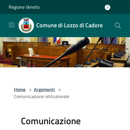
Salta al contenuto principale
Regione Veneto
Comune di Lozzo di Cadore
Home
>
Argomenti
>
Comunicazione istituzionale
Comunicazione