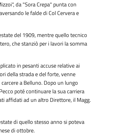
"Mizzoi", da "Sora Crepa" punta con
raversando le falde di Col Cervera e
'estate del 1909, mentre quello tecnico
ero, che stanziò per i lavori la somma
plicato in pesanti accuse relative ai
ori della strada e del forte, venne
n carcere a Belluno. Dopo un lungo
l Pecco poté continuare la sua carriera
ti affidati ad un altro Direttore, il Magg.
estate di quello stesso anno si poteva
ese di ottobre.