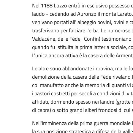
Nel 1188 Lozzo entrò in esclusivo possesso de
laudo - cedendo ad Auronzo il monte Lareto
venivano portati all' alpeggio bovini, ovini e ca
trasferivano per falciare l'erba. Le numerose 
Valdacéne, de le Féde, Confin) testimoniano l
quando fu istituita la prima latteria sociale,
L'unica ancora attiva è la casera delle Armente
Le altre sono abbandonate in rovina, ma le fo
demolizione della casera delle Féde rivelano l
col manufatto anche la memoria di quanti vi
i pastori costretti per secoli a condizioni di vit
affidati, dormendo spesso nei làndre (grotte o r
di capra) o sotto grandi alberi frondosi di cui si
Nell'imminenza della prima guerra mondiale l
la sua posizione strategica a difesa della val