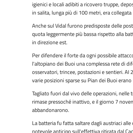
igienici e locali adibiti a ricovero truppe, de
in salita, lunga più di 100 metri, era collegat
Anche sul Vidal furono predisposte delle posta
quota leggermente più bassa rispetto alla batt
in direzione est.
Per difendere il forte da ogni possibile atta
l'altopiano dei Buoi una complessa rete di d
osservatori, trincee, postazioni e sentieri. AI 
varie posizioni sparse su Pian dei Buoi erano 
Tagliato fuori dal vivo delle operazioni, nell
rimase pressoché inattivo, e il giorno 7 nove
abbandonarono.
La batteria fu fatta saltare dagli austriaci al
notevole anticipo sull'effettiva ritirata dal C