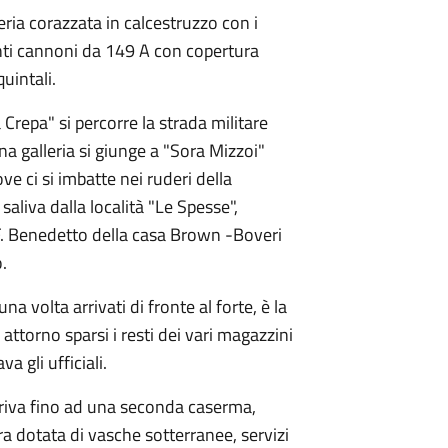
eria corazzata in calcestruzzo con i
tanti cannoni da 149 A con copertura
uintali.
 Crepa" si percorre la strada militare
na galleria si giunge a "Sora Mizzoi"
e ci si imbatte nei ruderi della
 saliva dalla località "Le Spesse",
. F. Benedetto della casa Brown -Boveri
o.
na volta arrivati di fronte al forte, è la
attorno sparsi i resti dei vari magazzini
va gli ufficiali.
arriva fino ad una seconda caserma,
ra dotata di vasche sotterranee, servizi