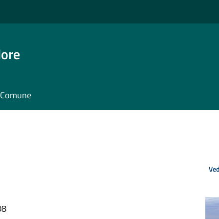
dore
il Comune
Ved
08