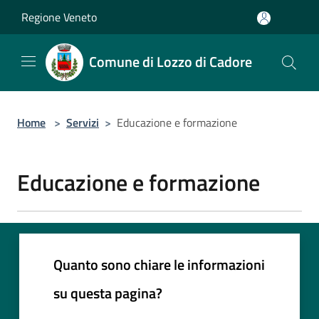
Salta al contenuto principale
Regione Veneto
Comune di Lozzo di Cadore
Home
>
Servizi
>
Educazione e formazione
Educazione e formazione
Quanto sono chiare le informazioni
su questa pagina?