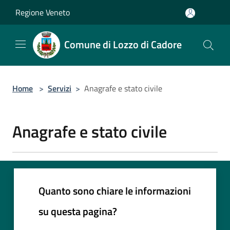
Salta al contenuto principale
Regione Veneto
Comune di Lozzo di Cadore
Home
>
Servizi
>
Anagrafe e stato civile
Anagrafe e stato civile
Quanto sono chiare le informazioni
su questa pagina?