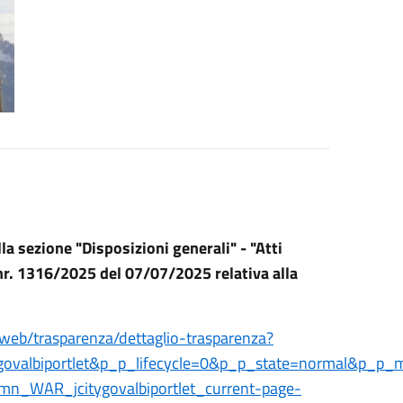
a sezione "Disposizioni generali" - "Atti
 nr. 1316/2025 del 07/07/2025 relativa alla
t/web/trasparenza/dettaglio-trasparenza?
ygovalbiportlet&p_p_lifecycle=0&p_p_state=normal&p_
mn_WAR_jcitygovalbiportlet_current-page-