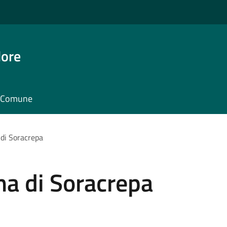
dore
il Comune
di Soracrepa
a di Soracrepa