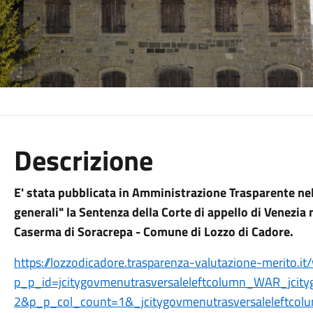
Descrizione
E' stata pubblicata in Amministrazione Trasparente nell
generali" la Sentenza della Corte di appello di Venezia
Caserma di Soracrepa - Comune di Lozzo di Cadore.
https://lozzodicadore.trasparenza-valutazione-merito.i
p_p_id=jcitygovmenutrasversaleleftcolumn_WAR_jcit
2&p_p_col_count=1&_jcitygovmenutrasversaleleftcolu