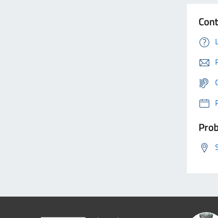
Cont
Prob