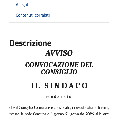
Allegati
Contenuti correlati
Descrizione
AVVISO
CONVOCAZIONE DEL
CONSIGLIO
I L
S I N D A C O
r e n d e
n o t o
che il Consiglio Comunale è convocato, in seduta straordinaria,
presso la sede Comunale il giorno
21 gennaio 2026 alle ore