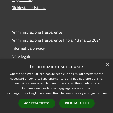
Richiesta assistenza
Amministrazione trasparente
Amministrazione trasparente fino al 13 marzo 2024
Informativa privacy
Note legali
×
Dichiarazione di accessibilità
Informazioni sui cookie
Questo sito web utilizza cookie tecnici e assimilati strettamente
necessari al corretto funzionamento e alla navigazione del sito,
nonché un cookie tecnico analitico al solo fine di elaborare
informazioni statistiche, aggregate e anonime.
RSS
Copyright © 2026 • Comune di
Per maggiori dettagli, può consultare la cookie policy al seguente
link
Accessibilità
Lozzo di Cadore • Powered by
Privacy
Municipium
Accesso
•
RIFIUTA TUTTO
ACCETTA TUTTO
Cookie
redazione